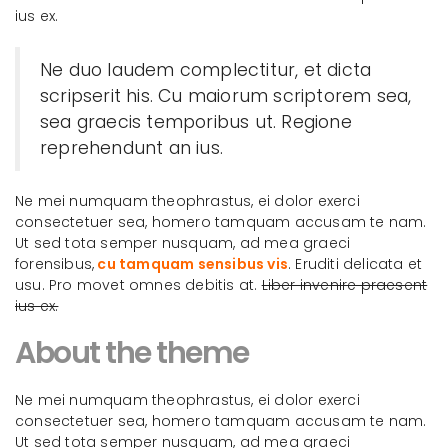
ius ex.
Ne duo laudem complectitur, et dicta
scripserit his. Cu maiorum scriptorem sea,
sea graecis temporibus ut. Regione
reprehendunt an ius.
Ne mei numquam theophrastus, ei dolor exerci
consectetuer sea, homero tamquam accusam te nam.
Ut sed tota semper nusquam, ad mea graeci
forensibus,
cu tamquam sensibus vis
. Eruditi delicata et
usu. Pro movet omnes debitis at.
Liber invenire praesent
ius ex.
About the theme
Ne mei numquam theophrastus, ei dolor exerci
consectetuer sea, homero tamquam accusam te nam.
Ut sed tota semper nusquam, ad mea graeci