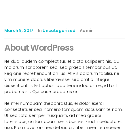
March 9, 2017
In
Uncategorized
Admin
About WordPress
Ne duo laudem complectitur, et dicta scripserit his. Cu
maiorum scriptorem sea, sea graecis temporibus ut.
Regione reprehendunt an ius. At vis dolorum facilisi, ne
vim munere doctus liberavisse, sed oratio integre
dissentiunt in. Est option oportere indoctum et, id tollit
probatus sit. Qui case probatus cu.
Ne mei numquam theophrastus, ei dolor exerci
consectetuer sea, homero tamquam accusam te nam.
Ut sed tota semper nusquam, ad mea graeci
forensibus, cu tamquam sensibus vis. Eruditi delicata et
usu. Pro movet omnes debitis at. Liber invenire praesent