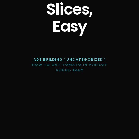
Slices,
Easy
ADE BUILDING
>
UNCATEGORIZED
>
HOW TO CUT TOMATO IN PERFECT
SLICES, EASY